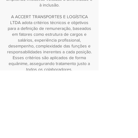
à inclusão.
A ACCERT TRANSPORTES E LOGÍSTICA
LTDA adota critérios técnicos e objetivos
para a definição de remuneração, baseados
em fatores como estrutura de cargos e
salários, experiência profissional,
desempenho, complexidade das funções e
responsabilidades inerentes a cada posição.
Esses critérios são aplicados de forma
equânime, assegurando tratamento justo a
todos os colaboradores.
Além disso, a empresa segue investindo em
políticas e práticas que promovem a
diversidade, incluindo ações de incentivo à
participação feminina, desenvolvimento
profissional, inclusão social e apoio ao
equilíbrio entre vida pessoal e profissional.
A ACCERT TRANSPORTES E LOGÍSTICA
LTDA seguirá avançando com
responsabilidade e consistência,